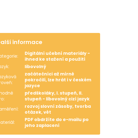
alší informace
Digitální učební materiály -
ategorie
:
ihned ke stažení a použití
azyk
:
libovolný
začátečníci až mírně
azyková
pokročilí, lze hrát i v českém
roveň
:
jazyce
hodné
předškoláky, I. stupeň, II.
ro
:
stupeň - libovolný cizí jazyk
rozvoj slovní zásoby, tvorba
aměření
:
otázek, vět
PDF obdržíte do e-mailu po
ateriál
:
jeho zaplacení