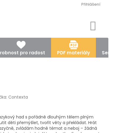
Přihlášení
NÁKUPNÍ
KOŠÍK
robnost pro radost
PDF materiály
Semináře, ku
čka:
Contexta
jazykový had s pořádně dlouhým tělem plným
tit děti přemýšlet, tvořit věty a překládat. Hrát
jazyčně, zvládám hodně témat a neboj – žádná