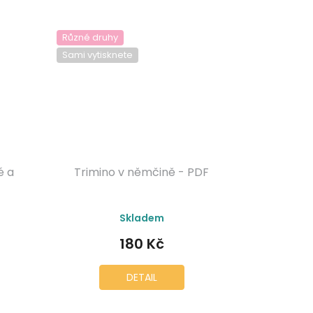
Různé druhy
Sami vytisknete
é a
Trimino v němčině - PDF
Skladem
180 Kč
DETAIL