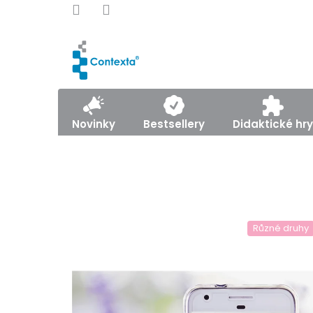
Přejít
na
obsah
Novinky
Bestsellery
Didaktické hry
Různé druhy