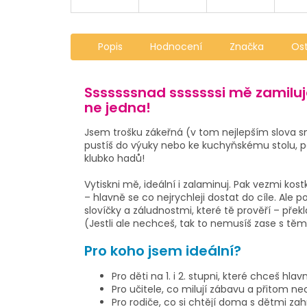
Popis
Hodnocení
Značka
Os
Sssssssnad sssssssi mě zamiluje
ne jedna!
Jsem trošku zákeřná (v tom nejlepším slova s
pustíš do výuky nebo ke kuchyňskému stolu, p
klubko hadů!
Vytiskni mě, ideální i zalaminuj. Pak vezmi ko
– hlavně se co nejrychleji dostat do cíle. Ale 
slovíčky a záludnostmi, které tě prověří – pře
(Jestli ale nechceš, tak to nemusíš zase s tě
Pro koho jsem ideální?
Pro děti na 1. i 2. stupni, které chceš h
Pro učitele, co milují zábavu a přitom nech
Pro rodiče, co si chtějí doma s dětmi za