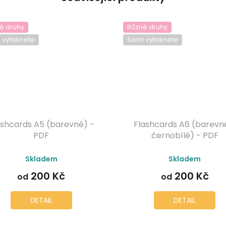
é druhy
Různé druhy
 vytisknete
Sami vytisknete
ashcards A5 (barevné) -
Flashcards A6 (barevn
PDF
černobílé) - PDF
Průměrné
Průměrné
Skladem
Skladem
hodnocení
hodnocení
produktu
produktu
200 Kč
200 Kč
od
od
je
je
5,0
5,0
z
z
DETAIL
DETAIL
5
5
hvězdiček.
hvězdiček.