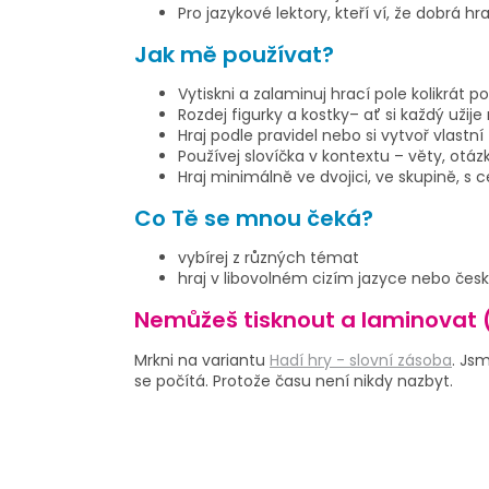
Pro jazykové lektory, kteří ví, že dobrá hr
Jak mě používat?
Vytiskni a zalaminuj hrací pole kolikrát p
Rozdej figurky a kostky– ať si každý užije
Hraj podle pravidel nebo si vytvoř vlastní 
Používej slovíčka v kontextu – věty, otáz
Hraj minimálně ve dvojici, ve skupině, s 
Co Tě se mnou čeká?
vybírej z různých témat
hraj v libovolném cizím jazyce nebo čes
Nemůžeš tisknout a laminovat 
Mrkni na variantu
Hadí hry - slovní zásoba
. Js
se počítá. Protože času není nikdy nazbyt.