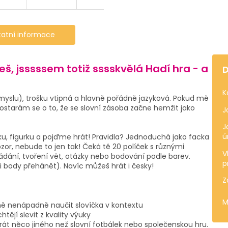
tatní informace
š, jsssssem totiž sssskvělá Hadí hra - a
D
K
myslu), trošku vtipná a hlavně pořádně jazyková. Pokud mě
ostarám se o to, že se slovní zásoba začne hemžit jako
J
J
ú
stku, figurku a pojďme hrát! Pravidla? Jednoduchá jako facka
pozor, nebude to jen tak! Čeká tě 20 políček s různými
V
kládání, tvoření vět, otázky nebo bodování podle barev.
p
mi body přehánět). Navíc můžeš hrát i česky!
Z
M
lavně nenápadně naučit slovíčka v kontextu
tějí slevit z kvality výuky
hrát něco jiného než slovní fotbálek nebo společenskou hru.