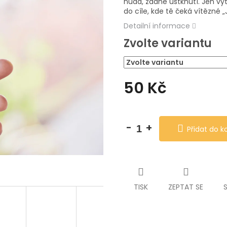
5
nuda, žádné uštknutí. Jen vyt
hvězdiček.
do cíle, kde tě čeká vítězné „
Detailní informace
Zvolte variantu
50 Kč
Měrná
cena:
Přidat do k
TISK
ZEPTAT SE