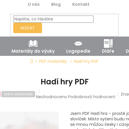
O nás
Blog
Kontakt
HLEDAT
Materiály do výuky
Logopedie
Diáře
D
Domů
PDF materiály
Hadí hry PDF
Hadí hry PDF
Zna
Sami vytisknete
Průměrné
Neohodnoceno
Podrobnosti hodnocení
hodnocení
produktu
je
Jsem PDF Hadí hra – prostě 
0,0
slovíček. Místo syčení budu nu
z
se mnou můžou česky i cizo