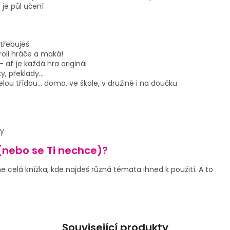
a je půl učení
otřebuješ
 roli hráče a maká!
- ať je každá hra originál
ky, překlady…
celou třídou… doma, ve škole, v družině i na doučku
ky
(nebo se Ti nechce)?
me celá knížka, kde najdeš různá témata ihned k použití. A to
Související produkty