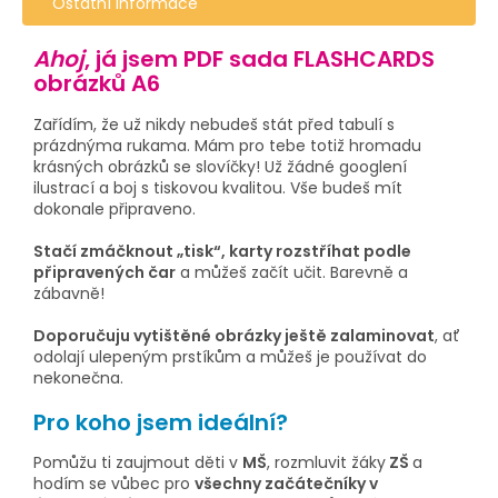
Ostatní informace
Ahoj
, já jsem PDF sada FLASHCARDS
obrázků A6
Zařídím, že už nikdy nebudeš stát před tabulí s
prázdnýma rukama. Mám pro tebe totiž hromadu
krásných obrázků se slovíčky! Už žádné googlení
ilustrací a boj s tiskovou kvalitou. Vše budeš mít
dokonale připraveno.
Stačí zmáčknout „tisk“, karty rozstříhat podle
připravených čar
a můžeš začít učit. Barevně a
zábavně!
Doporučuju vytištěné obrázky ještě zalaminovat
, ať
odolají ulepeným prstíkům a můžeš je používat do
nekonečna.
Pro koho jsem ideální?
Pomůžu ti zaujmout děti v
MŠ
, rozmluvit žáky
ZŠ
a
hodím se vůbec pro
všechny začátečníky v