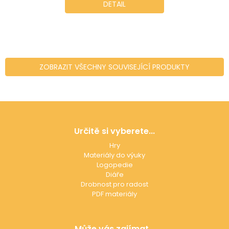
z
DETAIL
5
hvězdiček.
ZOBRAZIT VŠECHNY SOUVISEJÍCÍ PRODUKTY
Z
á
p
Určitě si vyberete...
a
Hry
t
Materiály do výuky
í
Logopedie
Diáře
Drobnost pro radost
PDF materiály
Může vás zajímat...