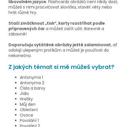
libovolném jazyce
. Flashcards obrázků není nikdy dost,
můžeš s nimi procvičovat slovíčka, stavět věty nebo
hrát různé hry.
Stačí zmáčknout „tisk“, karty rozstříhat podle
připravených čar
a můžeš začít učit. Barevně a
zábavně!
Doporučuju vytištěné obrázky ještě zalaminovat
, ať
odolají ulepeným prstíkům a můžeš je používat do
nekonečna.
Z jakých témat si mě můžeš vybrat?
Antonyma 1
Antonyma 2
Čísla a barvy
Jídlo
Hračky
Můj den
Oblečení
Ovoce
Povolání 1
Povolání 2