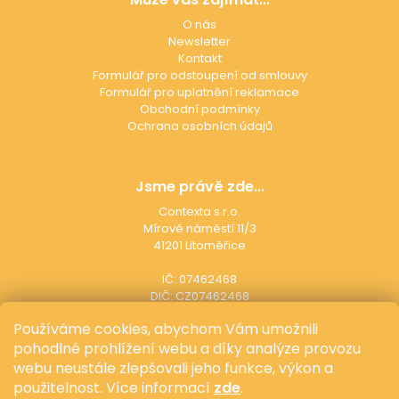
O nás
Newsletter
Kontakt
Formulář pro odstoupení od smlouvy
Formulář pro uplatnění reklamace
Obchodní podmínky
Ochrana osobních údajů
Jsme právě zde...
Contexta s.r.o.
Mírové náměstí 11/3
41201 Litoměřice
IČ: 07462468
DIČ: CZ07462468
Používáme cookies, abychom Vám umožnili
pohodlné prohlížení webu a díky analýze provozu
Ať vám už nic neunikne...
webu neustále zlepšovali jeho funkce, výkon a
použitelnost.
Více informací
zde
.