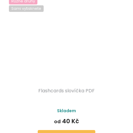
Různé druhy
Sami vytisknete
Flashcards slovíčka PDF
Průměrné
Skladem
hodnocení
produktu
40 Kč
od
je
5,0