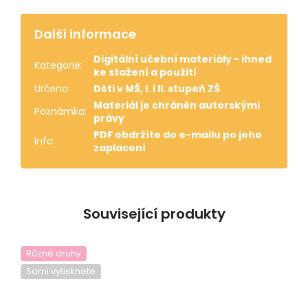
Další informace
Digitální učební materiály - ihned
Kategorie
:
ke stažení a použití
Určeno
:
Děti v MŠ, I. i II. stupeň ZŠ
Materiál je chráněn autorskými
Poznámka
:
právy
PDF obdržíte do e-mailu po jeho
Info
:
zaplacení
Související produkty
Různé druhy
Sami vytisknete