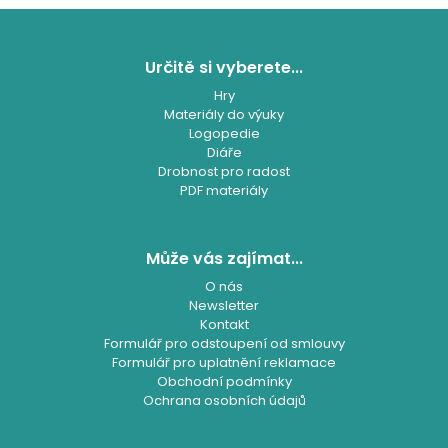
á
a
Z
n
c
í
á
í
p
p
Určitě si vyberete...
r
a
Hry
v
t
Materiály do výuky
k
í
Logopedie
y
Diáře
v
Drobnost pro radost
ý
PDF materiály
p
i
s
u
Může vás zajímat...
O nás
Newsletter
Kontakt
Formulář pro odstoupení od smlouvy
Formulář pro uplatnění reklamace
Obchodní podmínky
Ochrana osobních údajů