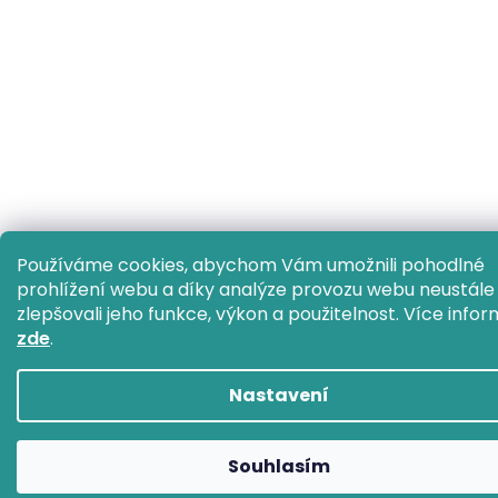
Používáme cookies, abychom Vám umožnili pohodlné
prohlížení webu a díky analýze provozu webu neustále
zlepšovali jeho funkce, výkon a použitelnost.
Více infor
zde
.
Nastavení
Souhlasím
S
1
2