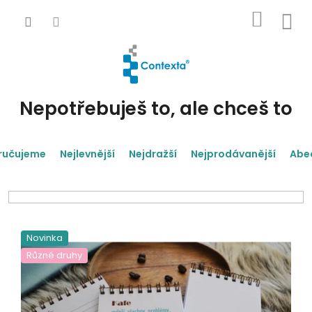
Přejít
NÁKUP
na
obsah
KOŠÍK
Nepotřebuješ to, ale chceš to
ručujeme
Nejlevnější
Nejdražší
Nejprodávanější
Abe
V
ý
Novinka
p
Různé druhy
i
s
p