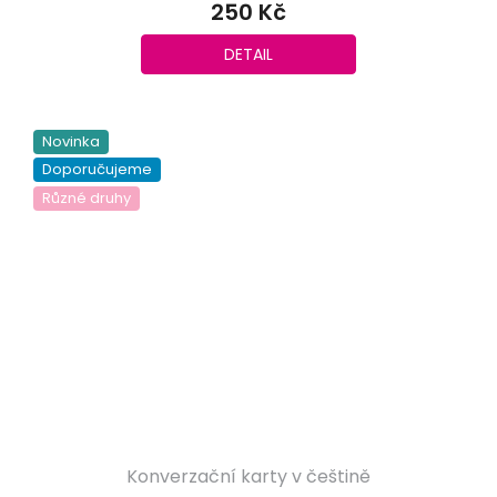
250 Kč
je
5,0
DETAIL
z
5
hvězdiček.
Novinka
Doporučujeme
Různé druhy
Konverzační karty v češtině