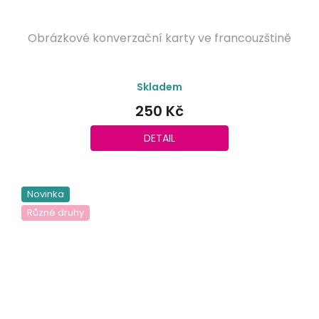
Obrázkové konverzační karty ve francouzštině
Průměrné
Skladem
hodnocení
produktu
250 Kč
je
5,0
DETAIL
z
5
hvězdiček.
Novinka
Různé druhy