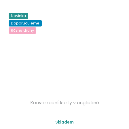
5
hvězdiček.
Novinka
Doporučujeme
Různé druhy
Konverzační karty v angličtině
Průměrné
Skladem
hodnocení
produktu