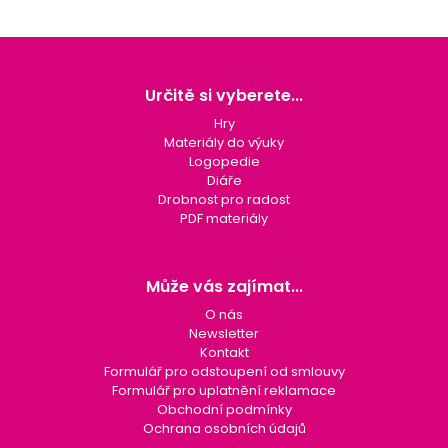
v
d
á
a
Z
n
c
í
á
í
p
p
Určitě si vyberete...
r
a
Hry
v
t
Materiály do výuky
k
í
Logopedie
y
Diáře
v
Drobnost pro radost
ý
PDF materiály
p
i
s
u
Může vás zajímat...
O nás
Newsletter
Kontakt
Formulář pro odstoupení od smlouvy
Formulář pro uplatnění reklamace
Obchodní podmínky
Ochrana osobních údajů