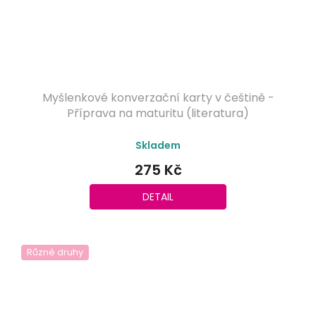
Myšlenkové konverzační karty v češtině -
Příprava na maturitu (literatura)
Průměrné
Skladem
hodnocení
produktu
275 Kč
je
5,0
DETAIL
z
5
hvězdiček.
Různé druhy