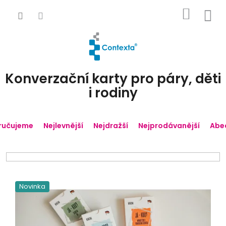
Přejít
NÁKUP
na
obsah
KOŠÍK
Konverzační karty pro páry, děti
i rodiny
ručujeme
Nejlevnější
Nejdražší
Nejprodávanější
Abe
V
ý
Novinka
p
i
s