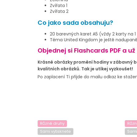
Zvířata 1
Zvířata 2
Co jako sada obsahuju?
20 barevných karet A5 (vždy 2 karty na 1
Téma United Kingdom je ještě nadupaněj
Objednej si Flashcards PDF a už
Krásné obrázky promění hodiny v zábavný ba
kvalitních obrázků. Tak je utíkej vyzkoušet!
Po zaplacení Ti přijde do mailu odkaz ke stažení
Různé druhy
Různ
Sami vytisknete
Sami