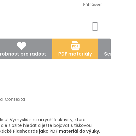
Přihlášení
NÁKUPNÍ
KOŠÍK
robnost pro radost
PDF materiály
Semináře, ku
a:
Contexta
u! Vymyslíš s nimi rychlé aktivity, které
 ale složitě hledat a ještě bojovat s tiskovou
ktické
Flashcards jako PDF materiál do výuky.