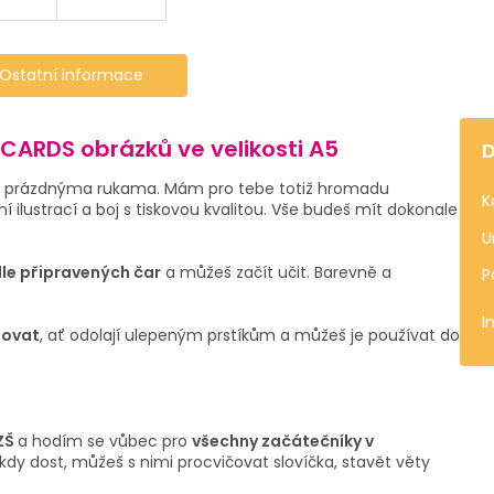
Ostatní informace
HCARDS obrázků ve velikosti A5
D
í s prázdnýma rukama. Mám pro tebe totiž hromadu
K
í ilustrací a boj s tiskovou kvalitou. Vše budeš mít dokonale
U
dle připravených čar
a můžeš začít učit. Barevně a
P
I
novat
, ať odolají ulepeným prstíkům a můžeš je používat do
ZŠ
a hodím se vůbec pro
všechny začátečníky v
ikdy dost, můžeš s nimi procvičovat slovíčka, stavět věty