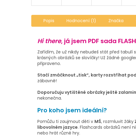
Popis
Hodnocení (1)
Značka
Hi there
, já jsem PDF sada FLAS
Zařídím, že už nikdy nebudeš stát před tabul
krásných obrázků se slovíčky! Už žádné googlen
připraveno.
Stačí zmáčknout „tisk“, karty rozstříhat po
zábavně!
Doporučuju vytištěné obrázky ještě zalami
nekonečna.
Pro koho jsem ideální?
Pomůžu ti zaujmout děti v
MŠ
, rozmluvit žáky
libovolném jazyce
. Flashcards obrázků není n
nebo hrát různé hry.