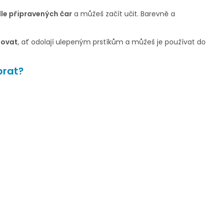
dle připravených čar
a můžeš začít učit. Barevně a
novat
, ať odolají ulepeným prstíkům a můžeš je používat do
brat?