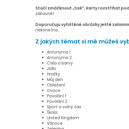
Stačí zmáčknout „tisk“, karty rozstříhat po
zábavně!
Doporučuju vytištěné obrázky ještě zalami
nekonečna.
Z jakých témat si mě můžeš vy
Antonyma 1
Antonyma 2
Čísla a barvy
Jídlo
Hračky
Můj den
Oblečení
Ovoce
Povolání 1
Povolání 2
Sport a volný čas
Škola
United Kingdom
Vánoce
Zelenina