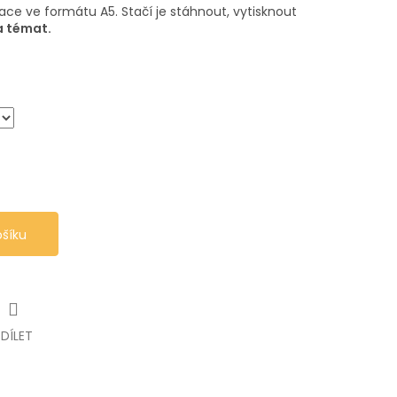
ace ve formátu A5. Stačí je stáhnout, vytisknout
 témat.
ošíku
SDÍLET