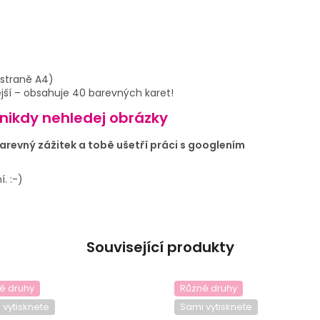
 straně A4)
ší – obsahuje 40 barevných karet!
 nikdy nehledej obrázky
revný zážitek a tobě ušetří práci s googlením
. :-)
Související produkty
é druhy
Různé druhy
 vytisknete
Sami vytisknete