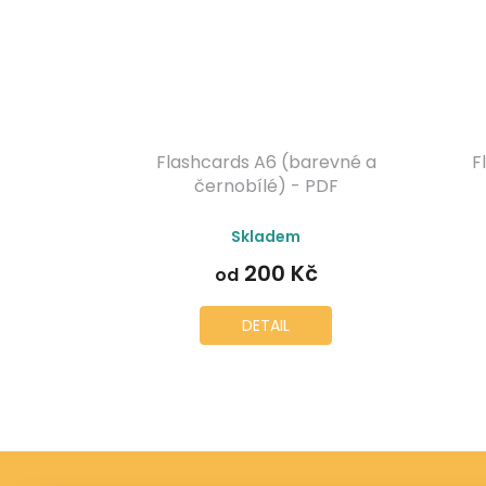
Flashcards A6 (barevné a
F
černobílé) - PDF
Průměrné
Skladem
hodnocení
produktu
200 Kč
od
je
5,0
z
DETAIL
5
hvězdiček.
Z