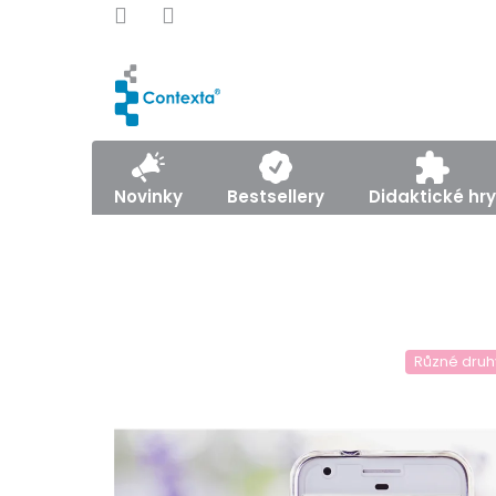
Přejít
na
obsah
Novinky
Bestsellery
Didaktické hry
Různé druh