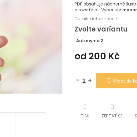
5
PDF obsahuje nádherné ilustr
hvězdiček.
a rozstříhat. Vyber si
z mnoha
Detailní informace
Zvolte variantu
od
200 Kč
Měrná
cena:
Přidat do k
TISK
ZEPTAT SE