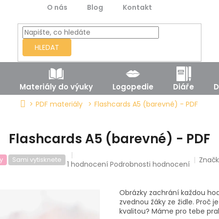
O nás
Blog
Kontakt
HLEDAT
Materiály do výuky
Logopedie
Diáře
D
Domů
PDF materiály
Flashcards A5 (barevné) - PDF
Flashcards A5 (barevné) - PDF
Značk
y
Sami vytisknete
Průměrné
1 hodnocení
Podrobnosti hodnocení
hodnocení
produktu
je
Obrázky zachrání každou hodin
5,0
zvednou žáky ze židle. Proč je
z
kvalitou? Máme pro tebe pra