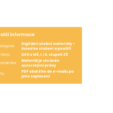
alší informace
Digitální učební materiály -
ategorie
:
ihned ke stažení a použití
rčeno
:
Děti v MŠ, I. i II. stupeň ZŠ
Materiál je chráněn
oznámka
:
autorskými právy
PDF obdržíte do e-mailu po
nfo
:
jeho zaplacení