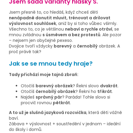
Jsem sada varianty hlásky Š.
Jsem přesně to, co hledáš, když chceš děti
nenápadně donutit mluvit, trénovat a drilovat
výslovnost souhlásek
, aniž by si toho vůbec všimly.
Všechno to, co je většinou
nebaví a rychle otráví
, se
mnou zvládnou
s úsměvem a bez protestů
. Ale pozor
– nejsem jen obyčejné pexeso.
Dvojice tvoří vždycky
barevný
a
černobílý
obrázek. A
proč právě tak?
Jak se se mnou tedy hraje?
Tady přichází moje tajná zbraň:
Otočíš
barevný obrázek
? Řekni slovo
dvakrát
.
Otočíš
černobílý obrázek
? Řekni ho
třikrát
.
Najdeš
správný pár
? Paráda! Tohle slovo si
procvič rovnou
pětkrát
.
A to už je slušná jazyková rozcvička
, která děti vážně
baví.
Zábava + výslovnost + soustředění v jednom – ideální
do školy i domů.