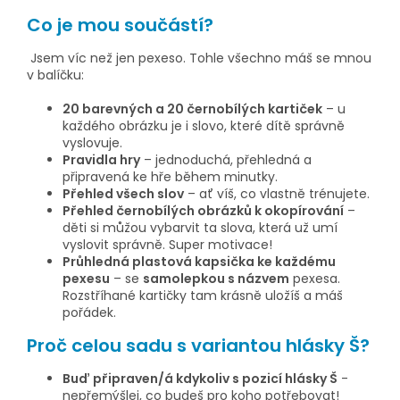
Co je mou součástí?
Jsem víc než jen pexeso. Tohle všechno máš se mnou
v balíčku:
20 barevných a 20 černobílých kartiček
– u
každého obrázku je i slovo, které dítě správně
vyslovuje.
Pravidla hry
– jednoduchá, přehledná a
připravená ke hře během minutky.
Přehled všech slov
– ať víš, co vlastně trénujete.
Přehled černobílých obrázků k okopírování
–
děti si můžou vybarvit ta slova, která už umí
vyslovit správně. Super motivace!
Průhledná plastová kapsička ke každému
pexesu
– se
samolepkou s názvem
pexesa.
Rozstříhané kartičky tam krásně uložíš a máš
pořádek.
Proč celou sadu s variantou hlásky Š?
Buď připraven/á kdykoliv s pozicí hlásky Š
-
nepřemýšlej, co budeš pro koho potřebovat!