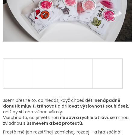
Jsem přesně to, co hledáš, když chceš děti
nenápadně
donutit mluvit, trénovat a drilovat výslovnost souhlásek
,
aniž by si toho vůbec všimly.
Všechno to, co je většinou
nebaví a rychle otráví
, se mnou
zvládnou
s úsměvem a bez protestů
.
Prostě mě jen rozstříhej, zamíchej, rozdej – a hra začíná!