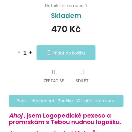
Detailní informace
Skladem
470 Kč
Měrná
cena:
Přidat do košíku
ZEPTAT SE
SDÍLET
Popis
Hodnocení
Značka
Ostatní informace
Ahoj ,
jsem
Logopedické pexeso
a
promrskám s Tebou nudnou logošku.