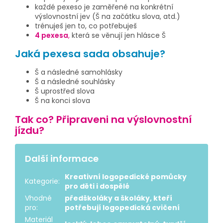
každé pexeso je zaměřené na konkrétní
výslovnostní jev (Š na začátku slova, atd.)
trénuješ jen to, co potřebuješ
4 pexesa
,
která se věnují jen hlásce Š
Jaká pexesa sada obsahuje?
Š a následné samohlásky
Š a následné souhlásky
Š uprostřed slova
Š na konci slova
Tak co? Připraveni na výslovnostní
jízdu?
Další informace
Kreativní logopedické pomůcky
Kategorie
:
pro děti i dospělé
Vhodné
předškoláky a školáky, kteří
pro
:
potřebují logopedická cvičení
Materiál