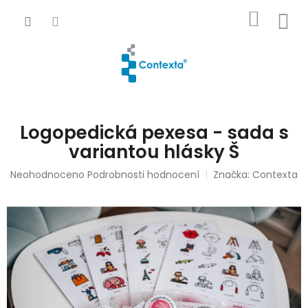
Přejít
NÁKUP
na
obsah
KOŠÍK
Logopedická pexesa - sada s
variantou hlásky Š
Průměrné
Neohodnoceno
Podrobnosti hodnocení
Značka:
Contexta
hodnocení
produktu
je
0,0
z
5
hvězdiček.