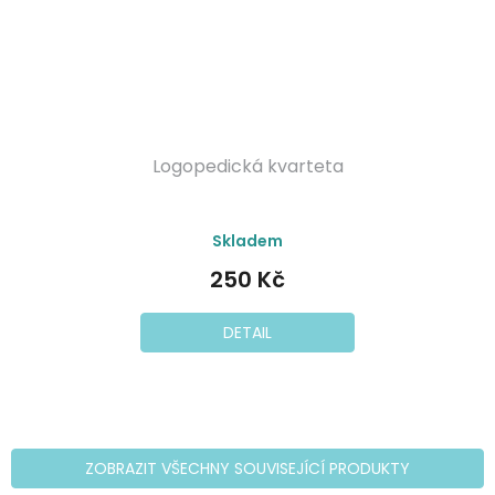
Logopedická kvarteta
Průměrné
Skladem
hodnocení
produktu
250 Kč
je
5,0
z
DETAIL
5
hvězdiček.
ZOBRAZIT VŠECHNY SOUVISEJÍCÍ PRODUKTY