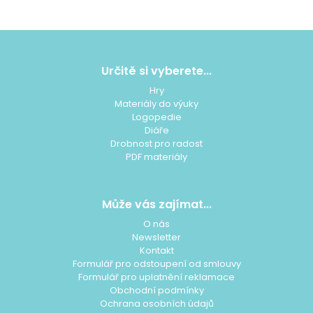
Z
á
p
Určitě si vyberete...
a
Hry
t
Materiály do výuky
í
Logopedie
Diáře
Drobnost pro radost
PDF materiály
Může vás zajímat...
O nás
Newsletter
Kontakt
Formulář pro odstoupení od smlouvy
Formulář pro uplatnění reklamace
Obchodní podmínky
Ochrana osobních údajů