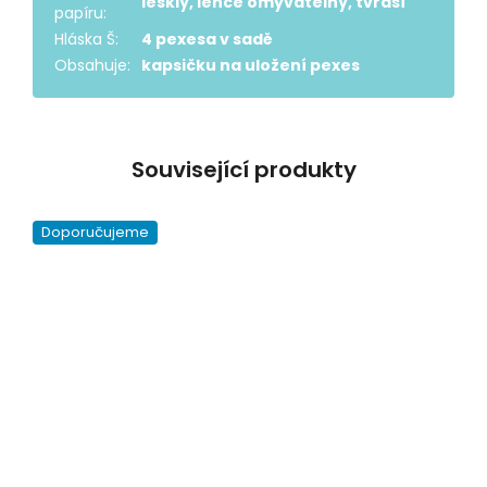
lesklý, lehce omyvatelný, tvrdší
papíru
:
Hláska Š
:
4 pexesa v sadě
Obsahuje
:
kapsičku na uložení pexes
Související produkty
Doporučujeme