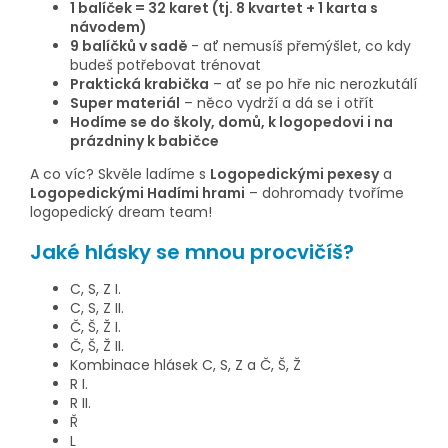
1 balíček = 32 karet (tj. 8 kvartet + 1 karta s
návodem)
9 balíčků v sadě
- ať nemusíš přemýšlet, co kdy
budeš potřebovat trénovat
Praktická krabička
– ať se po hře nic nerozkutálí
Super materiál
– něco vydrží a dá se i otřít
Hodíme se do školy, domů, k logopedovi i na
prázdniny k babičce
A co víc? Skvěle ladíme s
Logopedickými pexesy
a
Logopedickými Hadími hrami
– dohromady tvoříme
logopedický dream team!
Jaké hlásky se mnou procvičíš?
C, S, Z I.
C, S, Z II.
Č, Š, Ž I.
Č, Š, Ž II.
Kombinace hlásek C, S, Z a Č, Š, Ž
R I.
R II.
Ř
L