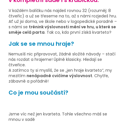
v kompletní sadě i s krabičkou.
V každém balíčku nás najdeš rovnou 32 (rozuměj: 8
čtveřic) a už se třeseme na to, až s námi rozjedeš hru.
Ať už jsi doma, ve škole nebo v logopedické poradně –
s námi se
trénink výslovnosti mění ve hru, u které se
směje celá parta
. Tak co, kdo první získá kvarteto?
Jak se se mnou hraje?
Nemusíš nic připravovat, žádné složité návody – stačí
nás rozdat a hrajeme! Úplně klasicky. Hledají se
čtveřice.
A zatímco ty si myslíš, že se „jen hraje kvarteto“, my
mezitím
nenápadně cvičíme výslovnost
. Chytře,
zábavně a pořádně!
Co je mou součástí?
Jsme víc než jen kvarteta. Tohle všechno máš se
mnou v sadě