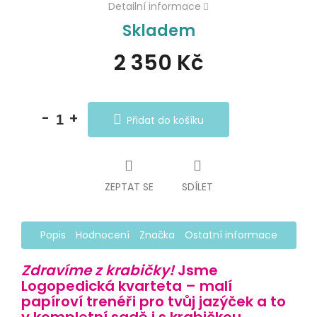
Detailní informace
Skladem
2 350 Kč
Měrná
cena:
Přidat do košíku
ZEPTAT SE
SDÍLET
Popis
Hodnocení
Značka
Ostatní informace
Zdravíme z krabičky!
Jsme
Logopedická kvarteta
– malí
papíroví trenéři pro tvůj jazýček a to