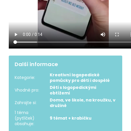
Další informace
Kreativní logopedické
Kategorie
:
pomůcky pro děti i dospělé
Děti s logopedickými
Vhodné pro
:
obtížemi
Doma, ve škole, na kroužku, v
Zahrajte si
:
družině
1 téma
(pytlíček)
9 témat + krabičku
obsahuje
: