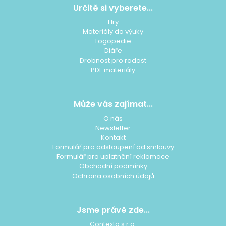
p
Určitě si vyberete...
a
Hry
t
Materiály do výuky
í
Logopedie
Diáře
Drobnost pro radost
PDF materiály
Může vás zajímat...
O nás
Newsletter
Kontakt
Formulář pro odstoupení od smlouvy
Formulář pro uplatnění reklamace
Obchodní podmínky
Ochrana osobních údajů
Jsme právě zde...
Contexta s.r.o.