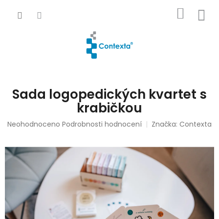
Přejít
NÁKUP
na
obsah
KOŠÍK
Sada logopedických kvartet s
krabičkou
Průměrné
Neohodnoceno
Podrobnosti hodnocení
Značka:
Contexta
hodnocení
produktu
je
0,0
z
5
hvězdiček.