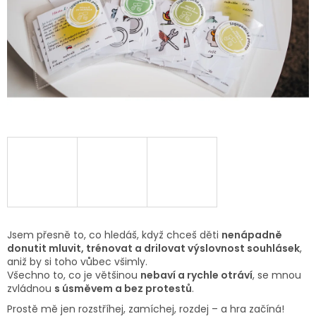
Jsem přesně to, co hledáš, když chceš děti
nenápadně
donutit mluvit, trénovat a drilovat výslovnost souhlásek
,
aniž by si toho vůbec všimly.
Všechno to, co je většinou
nebaví a rychle otráví
, se mnou
zvládnou
s úsměvem a bez protestů
.
Prostě mě jen rozstříhej, zamíchej, rozdej – a hra začíná!