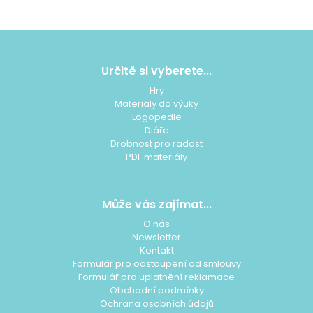
Z
á
p
Určitě si vyberete...
a
Hry
t
Materiály do výuky
í
Logopedie
Diáře
Drobnost pro radost
PDF materiály
Může vás zajímat...
O nás
Newsletter
Kontakt
Formulář pro odstoupení od smlouvy
Formulář pro uplatnění reklamace
Obchodní podmínky
Ochrana osobních údajů