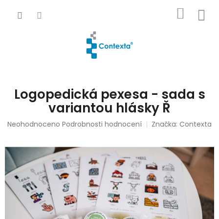
Přejít
NÁKUP
na
obsah
KOŠÍK
Logopedická pexesa - sada s
variantou hlásky Ř
Průměrné
Neohodnoceno
Podrobnosti hodnocení
Značka:
Contexta
hodnocení
produktu
je
0,0
z
5
hvězdiček.