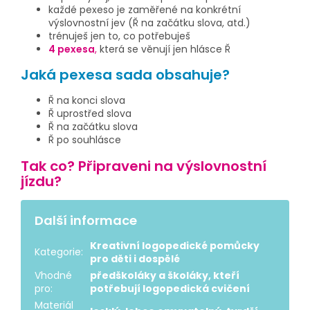
každé pexeso je zaměřené na konkrétní
výslovnostní jev (Ř na začátku slova, atd.)
trénuješ jen to, co potřebuješ
4 pexesa
,
která se věnují jen hlásce Ř
Jaká pexesa sada obsahuje?
Ř na konci slova
Ř uprostřed slova
Ř na začátku slova
Ř po souhlásce
Tak co? Připraveni na výslovnostní
jízdu?
Další informace
Kreativní logopedické pomůcky
Kategorie
:
pro děti i dospělé
Vhodné
předškoláky a školáky, kteří
pro
:
potřebují logopedická cvičení
Materiál