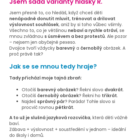
Jsem sada varianty hlásky Ř.
Jsem přesně to, co hledáš, když chceš děti
nenápadně donutit mluvit, trénovat a drilovat
výslovnost souhlásek
, aniž by si toho vůbec všimly.
Všechno to, co je většinou
nebaví a rychle otráví
, se
mnou zvládnou
s úsměvem a bez protestů
. Ale pozor
– nejsem jen obyčejné pexeso.
Dvojice tvoří vždycky
barevný
a
černobílý
obrázek. A
proč právě tak?
Jak se se mnou tedy hraje?
Tady přichází moje tajná zbraň:
Otočíš
barevný obrázek
? Řekni slovo
dvakrát
.
Otočíš
černobílý obrázek
? Řekni ho
třikrát
.
Najdeš
správný pár
? Paráda! Tohle slovo si
procvič rovnou
pětkrát
.
A to už je slušná jazyková rozcvička
, která děti vážně
baví.
Zábava + výslovnost + soustředění v jednom – ideální
do školy i domů.