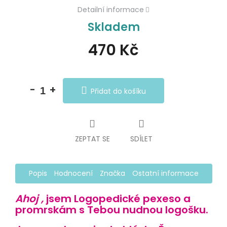
Detailní informace
Skladem
470 Kč
Měrná
cena:
Přidat do košíku
ZEPTAT SE
SDÍLET
Popis
Hodnocení
Značka
Ostatní informace
Ahoj ,
jsem
Logopedické pexeso
a
promrskám s Tebou nudnou logošku.