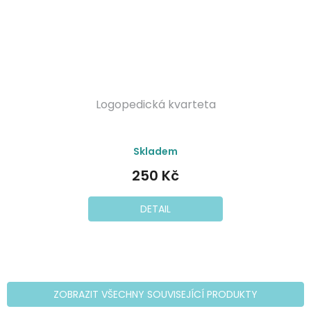
Logopedická kvarteta
Průměrné
Skladem
hodnocení
produktu
250 Kč
je
5,0
z
DETAIL
5
hvězdiček.
ZOBRAZIT VŠECHNY SOUVISEJÍCÍ PRODUKTY