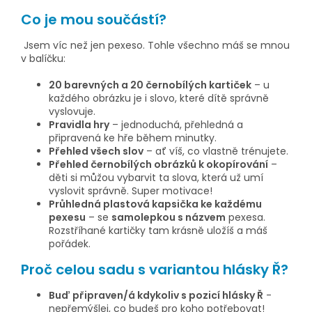
Co je mou součástí?
Jsem víc než jen pexeso. Tohle všechno máš se mnou
v balíčku:
20 barevných a 20 černobílých kartiček
– u
každého obrázku je i slovo, které dítě správně
vyslovuje.
Pravidla hry
– jednoduchá, přehledná a
připravená ke hře během minutky.
Přehled všech slov
– ať víš, co vlastně trénujete.
Přehled černobílých obrázků k okopírování
–
děti si můžou vybarvit ta slova, která už umí
vyslovit správně. Super motivace!
Průhledná plastová kapsička ke každému
pexesu
– se
samolepkou s názvem
pexesa.
Rozstříhané kartičky tam krásně uložíš a máš
pořádek.
Proč celou sadu s variantou hlásky Ř?
Buď připraven/á kdykoliv s pozicí hlásky Ř
-
nepřemýšlej, co budeš pro koho potřebovat!