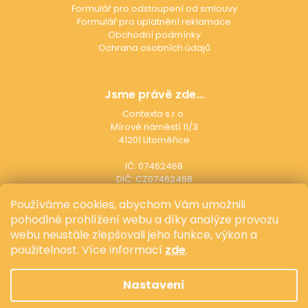
Formulář pro odstoupení od smlouvy
Formulář pro uplatnění reklamace
Obchodní podmínky
Ochrana osobních údajů
Jsme právě zde...
Contexta s.r.o.
Mírové náměstí 11/3
41201 Litoměřice
IČ: 07462468
DIČ: CZ07462468
Používáme cookies, abychom Vám umožnili
pohodlné prohlížení webu a díky analýze provozu
Ať vám už nic neunikne...
webu neustále zlepšovali jeho funkce, výkon a
použitelnost.
Více informací
zde
.
Nastavení
Vytvořil
Shoptet,
upravil
Stanovskýmarketing.cz