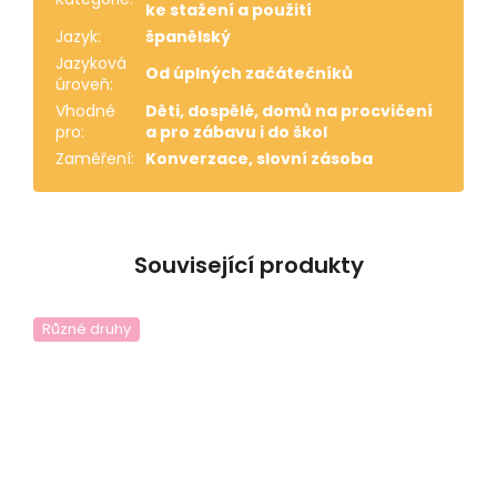
ke stažení a použití
Jazyk
:
španělský
Jazyková
Od úplných začátečníků
úroveň
:
Vhodné
Děti, dospělé, domů na procvičení
pro
:
a pro zábavu i do škol
Zaměření
:
Konverzace, slovní zásoba
Související produkty
Různé druhy