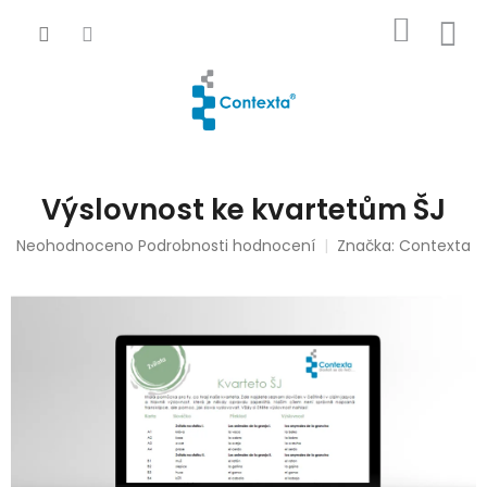
Přejít
NÁKUP
na
obsah
KOŠÍK
Výslovnost ke kvartetům ŠJ
Průměrné
Neohodnoceno
Podrobnosti hodnocení
Značka:
Contexta
hodnocení
produktu
je
0,0
z
5
hvězdiček.