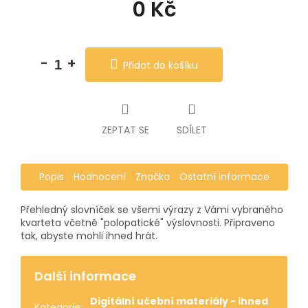
0 Kč
Měrná
cena:
Přidat do košíku
ZEPTAT SE
SDÍLET
Popis
Hodnocení
Značka
Ostatní informace
Přehledný slovníček se všemi výrazy z Vámi vybraného
kvarteta včetně "polopatické" výslovnosti. Připraveno
tak, abyste mohli ihned hrát.
Další informace
Digitální učební materiály - ihned
Kategorie
: