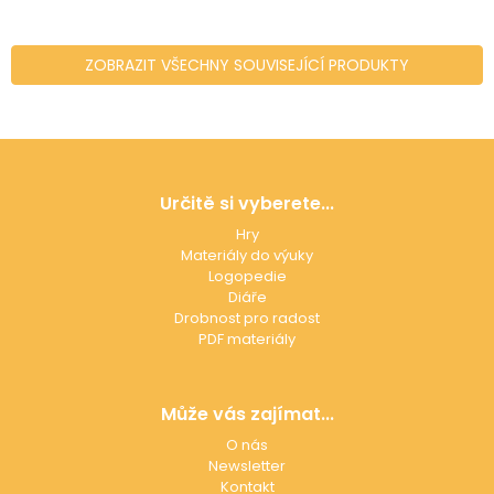
ZOBRAZIT VŠECHNY SOUVISEJÍCÍ PRODUKTY
Z
á
p
Určitě si vyberete...
a
Hry
t
Materiály do výuky
í
Logopedie
Diáře
Drobnost pro radost
PDF materiály
Může vás zajímat...
O nás
Newsletter
Kontakt