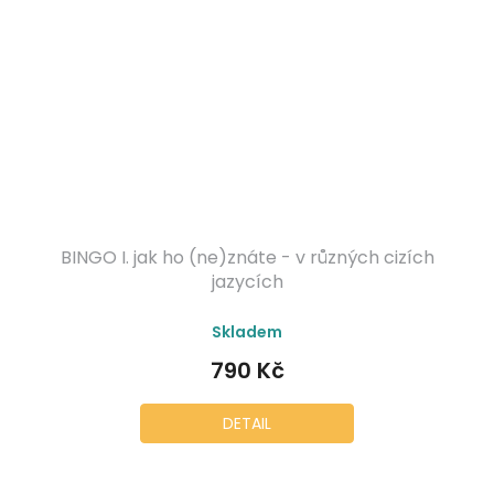
BINGO I. jak ho (ne)znáte - v různých cizích
jazycích
Průměrné
Skladem
hodnocení
produktu
790 Kč
je
5,0
z
DETAIL
5
hvězdiček.