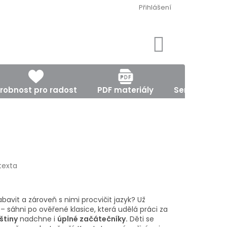
Přihlášení
NÁKUPNÍ
KOŠÍK
robnost pro radost
PDF materiály
Semináře, ku
texta
abavit a zároveň s nimi procvičit jazyk? Už
– sáhni po ověřené klasice, která udělá práci za
štiny
nadchne i
úplné začátečníky.
Děti se