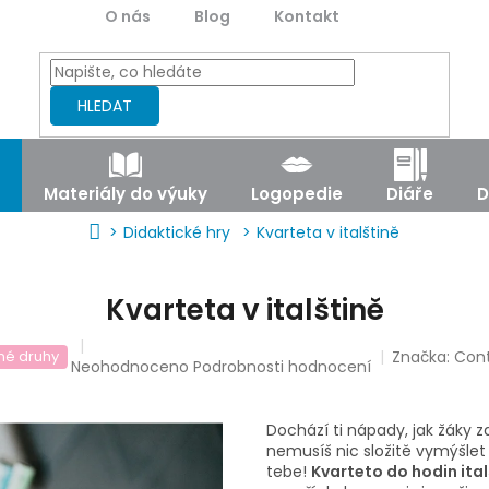
O nás
Blog
Kontakt
HLEDAT
Materiály do výuky
Logopedie
Diáře
D
Domů
Didaktické hry
Kvarteta v italštině
Kvarteta v italštině
Značka:
Con
né druhy
Průměrné
Neohodnoceno
Podrobnosti hodnocení
hodnocení
produktu
je
Dochází ti nápady, jak žáky z
0,0
nemusíš nic složitě vymýšlet 
z
tebe!
Kvarteto do hodin ital