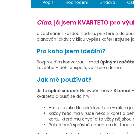
Popis
Hodnocení
Značka
Os
Ciao,
já jsem KVARTETO pro výuk
a zachráním každou hodinu, při které ti dojdo
plánování aktivit v klidu vypiješ kafe! Hraju se j
Pro koho jsem ideální?
Rozproudím konverzaci i mezi
úplnými začáte
každého – děti, dospělé, ve škole i doma.
Jak mě používat?
Je to
úplně snadné.
Na výběr máš z
8 témat
–
kvarteto a pusť se do hry!
Hraju se jako klasické kvarteto – cílem je 
Každý hráč má v ruce několik karet a běhe
kartu, která mu chybí a to vždy nějakou
Pokud hráč správně uhodne a dostane kar