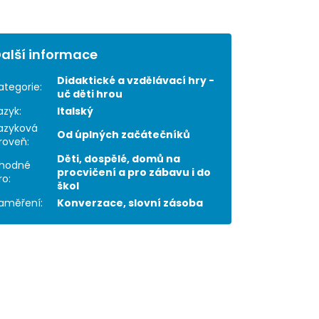
alší informace
Didaktické a vzdělávací hry -
ategorie
:
uč děti hrou
azyk
:
Italský
azyková
Od úplných začátečníků
roveň
:
Děti, dospělé, domů na
hodné
procvičení a pro zábavu i do
ro
:
škol
aměření
:
Konverzace, slovní zásoba