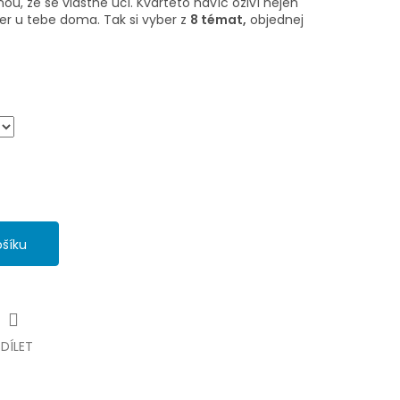
nou, že se vlastně učí. Kvarteto navíc oživí nejen
čer u tebe doma. Tak si vyber z
8 témat,
objednej
ošíku
SDÍLET