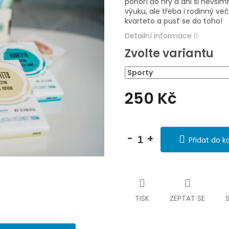
5
ponoří do hry a ani si nevšim
hvězdiček.
výuku, ale třeba i rodinný ve
kvarteto a pusť se do toho!
Detailní informace
Zvolte variantu
250 Kč
Měrná
cena:
Přidat do k
TISK
ZEPTAT SE