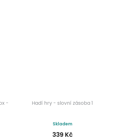
ox -
Hadí hry - slovní zásoba 1
Průměrné
Skladem
hodnocení
produktu
339 Kč
je