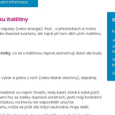
tatní informace
u italštiny
D
u nápady (nebo energie). Psst… o přestávkách si místo
K
ako klasické kvarteto, ale tajně při tom děti učím italštinu.
J
J
ú
čníky,
co se s italštinou teprve seznamují. Bavit ale budu
V
p
Z
 vyber si jedno z nich (nebo klidně všechny), objednej
nasbírat co nejvíc čtveřic, tedy karet, které k sobě patří.
m hry se italsky doptává ostatních, jestli mají konkrétní
 otázkou, na kterou lze odpovědět
ano/ne
tu, může se ptát dál. Když neuhodne, hraje další.