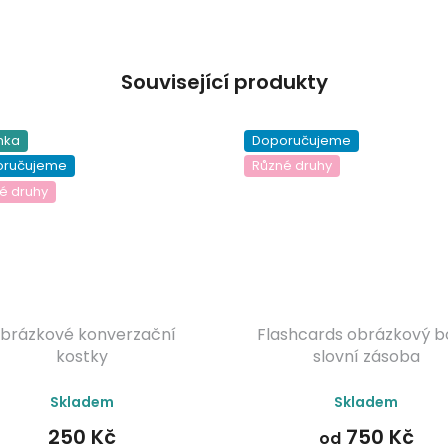
Související produkty
nka
Doporučujeme
oručujeme
Různé druhy
é druhy
brázkové konverzační
Flashcards obrázkový b
kostky
slovní zásoba
Průměrné
Průměrné
Skladem
Skladem
hodnocení
hodnocení
produktu
produktu
250 Kč
750 Kč
od
je
je