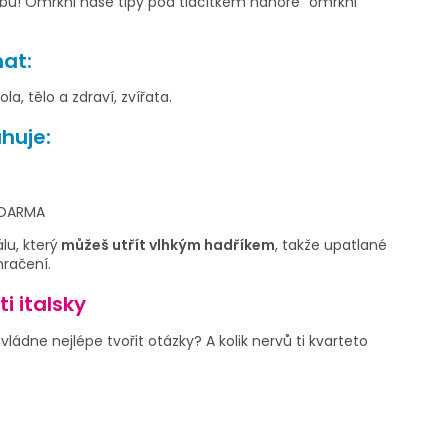
obů!
Omrkni naše tipy pod tlačítkem nahoře "omrkni
at:
ola, tělo a zdraví, zvířata.
huje:
 ZDARMA
lu, který
můžeš utřít vlhkým hadříkem
, takže upatlané
mračení.
i italsky
ládne nejlépe tvořit otázky? A kolik nervů ti kvarteto