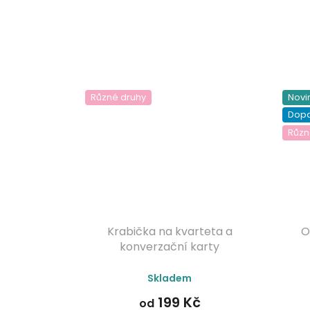
Různé druhy
Novi
Dop
Různ
Krabička na kvarteta a
O
konverzační karty
Průměrné
Skladem
hodnocení
produktu
199 Kč
od
je