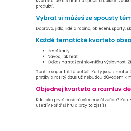
Kvarteto jde ale hrát na spoustu dalších způs
produkt"
.
Vybrat si můžeš ze spousty tém
Doprava, jídlo, lidé a rodina, oblečení, sporty, šk
Každé tematické kvarteto obsa
Hrací karty
Návod, jak hrát
Odkaz na stažení slovníčku výslovnosti
Tenhle super trik tě potěší: Karty jsou z materiá
prstíky a rozlitý džus už nebudou důvodem k 
Objednej kvarteto a rozmluv dět
Kdo jako první nasbírá všechny čtveřice? Kdo zv
ušetří? Pořiď si hru a brzy to zjistíš!