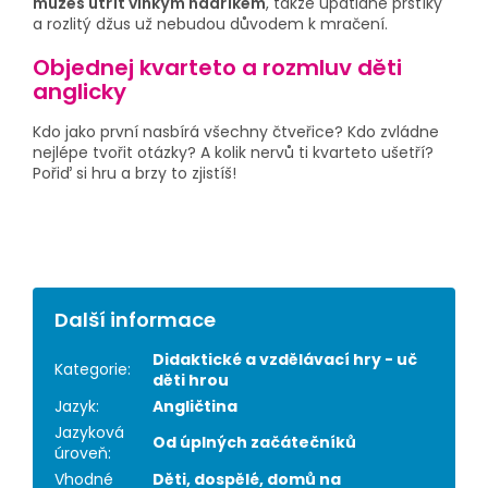
můžeš utřít vlhkým hadříkem
, takže upatlané prstíky
a rozlitý džus už nebudou důvodem k mračení.
Objednej kvarteto a rozmluv děti
anglicky
Kdo jako první nasbírá všechny čtveřice? Kdo zvládne
nejlépe tvořit otázky? A kolik nervů ti kvarteto ušetří?
Pořiď si hru a brzy to zjistíš!
Další informace
Didaktické a vzdělávací hry - uč
Kategorie
:
děti hrou
Jazyk
:
Angličtina
Jazyková
Od úplných začátečníků
úroveň
:
Vhodné
Děti, dospělé, domů na