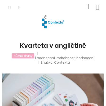
Přejít
NÁKUP
na
obsah
KOŠÍK
Kvarteta v angličtině
Různé druhy
Průměrné
1 hodnocení
Podrobnosti hodnocení
hodnocení
Značka:
Contexta
produktu
je
5,0
z
5
hvězdiček.