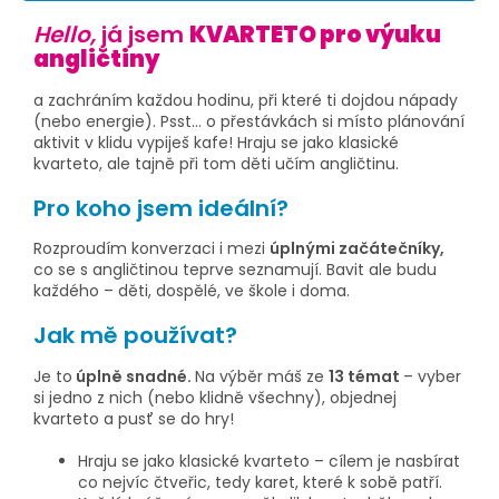
Hello,
já jsem
KVARTETO pro výuku
angličtiny
a zachráním každou hodinu, při které ti dojdou nápady
(nebo energie). Psst… o přestávkách si místo plánování
aktivit v klidu vypiješ kafe! Hraju se jako klasické
kvarteto, ale tajně při tom děti učím angličtinu.
Pro koho jsem ideální?
Rozproudím konverzaci i mezi
úplnými začátečníky,
co se s angličtinou teprve seznamují. Bavit ale budu
každého – děti, dospělé, ve škole i doma.
Jak mě používat?
Je to
úplně snadné.
Na výběr máš ze
13 témat
– vyber
si jedno z nich (nebo klidně všechny), objednej
kvarteto a pusť se do hry!
Hraju se jako klasické kvarteto – cílem je nasbírat
co nejvíc čtveřic, tedy karet, které k sobě patří.