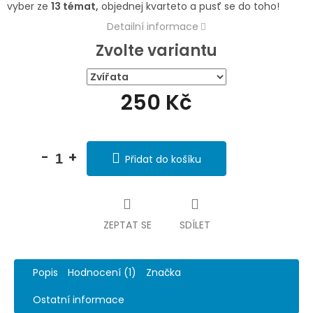
vyber ze
13 témat,
objednej kvarteto a pusť se do toho!
Detailní informace
Zvolte variantu
250 Kč
Měrná
cena:
Přidat do košíku
ZEPTAT SE
SDÍLET
Popis
Hodnocení (1)
Značka
Ostatní informace