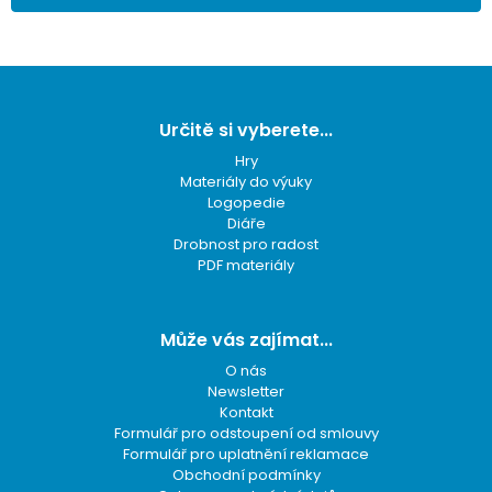
Z
á
p
Určitě si vyberete...
a
Hry
t
Materiály do výuky
í
Logopedie
Diáře
Drobnost pro radost
PDF materiály
Může vás zajímat...
O nás
Newsletter
Kontakt
Formulář pro odstoupení od smlouvy
Formulář pro uplatnění reklamace
Obchodní podmínky