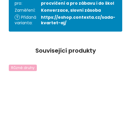
pro
:
procvičení a pro zábavu i do škol
Zaměření
:
Konverzace, slovní zásoba
?
Přidaná
https://eshop.contexta.cz/sada-
varianta
:
kvartet-aj/
Související produkty
Různé druhy