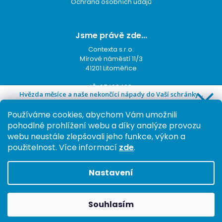
Ochrana osobních údajů
Jsme právě zde...
Contexta s.r.o.
Mírové náměstí 11/3
41201 Litoměřice
IČ: 07462468
Hvězda měsíce a naše nekončící nápady do Vaší schránky...
DIČ: CZ07462468
Používáme cookies, abychom Vám umožnili
pohodlné prohlížení webu a díky analýze provozu
Ať vám už nic neunikne...
webu neustále zlepšovali jeho funkce, výkon a
Přihlásit k odběru
použitelnost.
Více informací
zde
.
Podmínky ochrany osobních údajů
Nastavení
Vytvořil
Shoptet,
upravil
Stanovskýmarketing.cz
Souhlasím
Copyright 2026
Contexta
. Všechna práva vyhrazena.