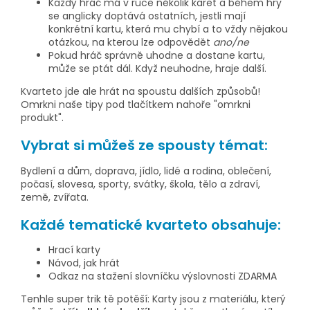
Každý hráč má v ruce několik karet a během hry
se anglicky doptává ostatních, jestli mají
konkrétní kartu, která mu chybí a to vždy nějakou
otázkou, na kterou lze odpovědět
ano/ne
Pokud hráč správně uhodne a dostane kartu,
může se ptát dál. Když neuhodne, hraje další.
Kvarteto jde ale hrát na spoustu dalších způsobů!
Omrkni naše tipy pod tlačítkem nahoře "omrkni
produkt"
.
Vybrat si můžeš ze spousty témat:
Bydlení a dům, doprava, jídlo, lidé a rodina, oblečení,
počasí, slovesa, sporty, svátky, škola, tělo a zdraví,
země, zvířata.
Každé tematické kvarteto obsahuje:
Hrací karty
Návod, jak hrát
Odkaz na stažení slovníčku výslovnosti ZDARMA
Tenhle super trik tě potěší: Karty jsou z materiálu, který