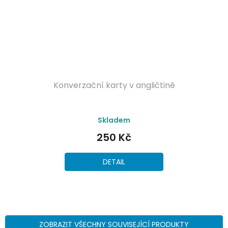
Konverzační karty v angličtině
Průměrné
Skladem
hodnocení
produktu
250 Kč
je
5,0
z
DETAIL
5
hvězdiček.
ZOBRAZIT VŠECHNY SOUVISEJÍCÍ PRODUKTY