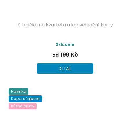
Krabička na kvarteta a konverzační karty
Průměrné
Skladem
hodnocení
produktu
199 Kč
od
je
5,0
z
DETAIL
5
hvězdiček.
Novinka
Doporučujeme
Různé druhy