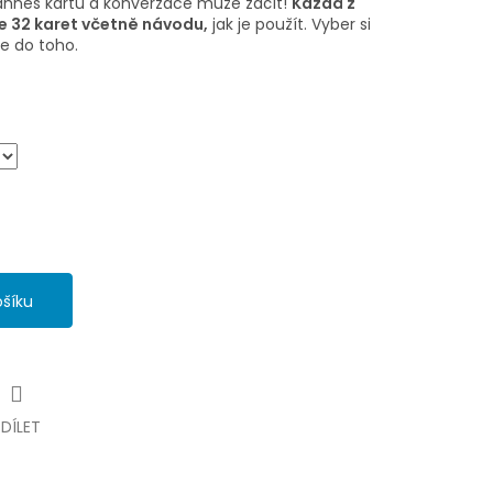
táhneš kartu a konverzace může začít!
Každá z
e 32 karet včetně návodu,
jak je použít. Vyber si
e do toho.
ošíku
SDÍLET