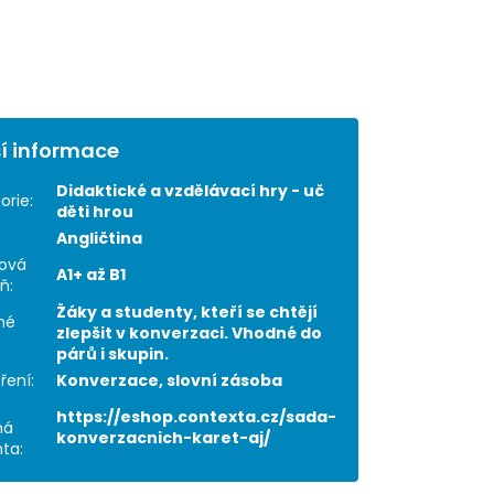
í informace
Didaktické a vzdělávací hry - uč
orie
:
děti hrou
:
Angličtina
ová
A1+ až B1
eň
:
Žáky a studenty, kteří se chtějí
né
zlepšit v konverzaci. Vhodné do
párů i skupin.
ření
:
Konverzace, slovní zásoba
https://eshop.contexta.cz/sada-
ná
konverzacnich-karet-aj/
nta
: