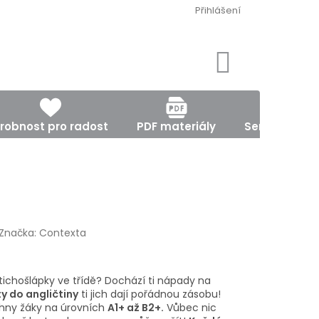
Přihlášení
NÁKUPNÍ
KOŠÍK
robnost pro radost
PDF materiály
Semináře, ku
Značka:
Contexta
 tichošlápky ve třídě? Dochází ti nápady na
ty do
angličtiny
ti jich dají pořádnou zásobu!
chny žáky na úrovních
A1+ až B2+.
Vůbec nic