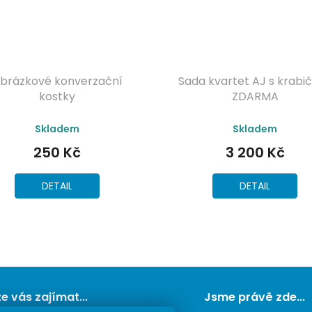
brázkové konverzační
Sada kvartet AJ s krabi
kostky
ZDARMA
Průměrné
Průměrné
Skladem
Skladem
hodnocení
hodnocení
produktu
produktu
250 Kč
3 200 Kč
je
je
5,0
5,0
z
z
DETAIL
DETAIL
5
5
hvězdiček.
hvězdiček.
e vás zajímat...
Jsme právě zde...