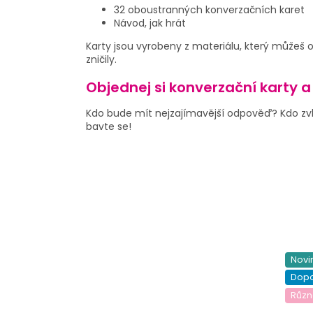
32 oboustranných konverzačních karet
Návod, jak hrát
Karty jsou vyrobeny z materiálu, který můžeš 
zničily.
Objednej si konverzační karty a
Kdo bude mít nejzajímavější odpověď? Kdo zvl
bavte se!
Novi
Dop
Různ