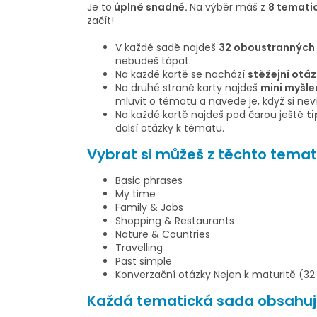
Je to
úplně snadné.
Na výběr máš z
8
tematic
začít!
V každé sadě najdeš
32 oboustranných
nebudeš tápat.
Na každé kartě se nachází
stěžejní otáz
Na druhé straně karty najdeš
mini myšl
mluvit o tématu a navede je, když si neví
Na každé kartě najdeš pod čarou ještě
ti
další otázky k tématu.
Vybrat si můžeš z těchto temat
Basic phrases
My time
Family & Jobs
Shopping & Restaurants
Nature & Countries
Travelling
Past simple
Konverzační otázky Nejen k maturitě (3
Každá tematická sada obsahuj