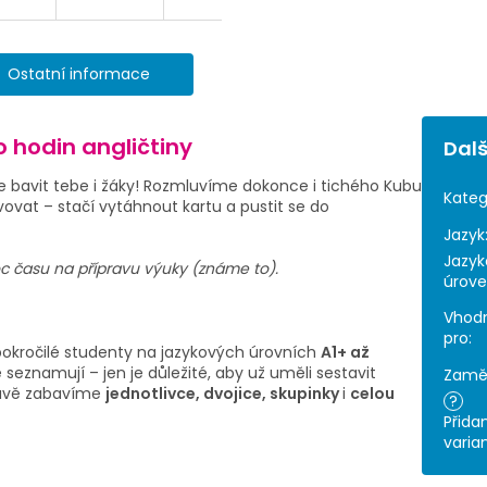
Ostatní informace
 hodin angličtiny
Dalš
e bavit tebe i žáky! Rozmluvíme dokonce i tichého Kubu
Kateg
vovat – stačí vytáhnout kartu a pustit se do
Jazyk
Jazyk
c času na přípravu výuky (známe to).
úrov
Vhod
pro
:
okročilé studenty na jazykových úrovních
A1+ až
 seznamují – jen je důležité, aby už uměli sestavit
Zamě
avě zabavíme
jednotlivce, dvojice, skupinky
i
celou
?
Přida
varia