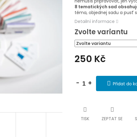
5
nemusíš připravovat, jen vy
hvězdiček.
8
tematických sad
obsahuj
téma, objednej sadu a pusť s
Detailní informace
Zvolte variantu
250 Kč
Měrná
cena:
Přidat do k
TISK
ZEPTAT SE