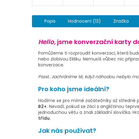
Popis
Hodnocení (13)
Značka
Hello,
jsme konverzační karty do
Pomůžeme ti rozproudit konverzaci, která bud
nebo zlobivou Elišku. Nemusíš vůbec nic připra
konverzace.
Pssst.. zachráníme tě, když náhodou nebylo mo
Pro koho jsme ideální?
Hodíme se pro mírné začátečníky až středně p
B2+.
Nevadí, pokud se žáci s
angličtinou
teprve
jednoduchou větu a znali základní slovíčka.
Hr
třídu.
Jak nás používat?