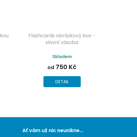
čkou
Flashcards obrázkový box -
slovní zásoba
Průměrné
Skladem
hodnocení
produktu
750 Kč
od
je
5,0
z
DETAIL
5
hvězdiček.
Ať vám už nic neunikne...