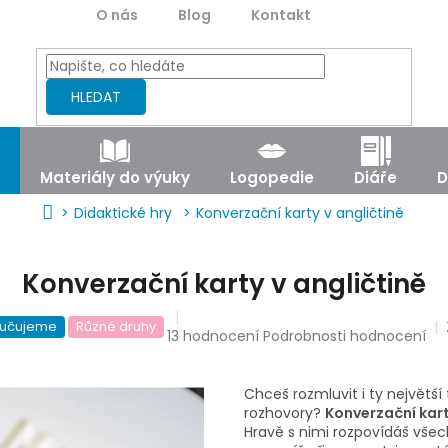
O nás
Blog
Kontakt
HLEDAT
Materiály do výuky
Logopedie
Diáře
D
Domů
Didaktické hry
Konverzační karty v angličtině
Konverzační karty v angličtině
učujeme
Různé druhy
Průměrné
13 hodnocení
Podrobnosti hodnocení
hodnocení
produktu
je
Chceš rozmluvit i ty největší
5,0
rozhovory?
Konverzační kar
z
Hravě s nimi rozpovídáš vše