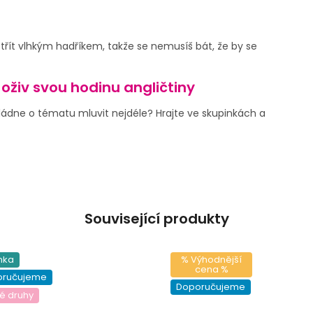
otřít vlhkým hadříkem, takže se nemusíš bát, že by se
 oživ svou hodinu angličtiny
ádne o tématu mluvit nejdéle? Hrajte ve skupinkách a
Související produkty
nka
% Výhodnější
cena %
oručujeme
Doporučujeme
é druhy