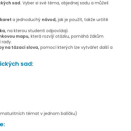
kých sad.
Vyber si své téma, objednej sadu a můžeš
 karet
a jednoduchý
návod,
jak je použít, takže určitě
ka,
na kterou studenti odpovídají.
enkovou mapu,
která rozvíjí otázku, pomáhá žákům
 rady.
py na tázací slova,
pomocí kterých lze vytvářet další a
ických sad:
2 maturitních témat v jednom balíčku)
e: